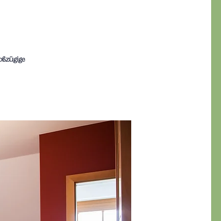
oßzügige