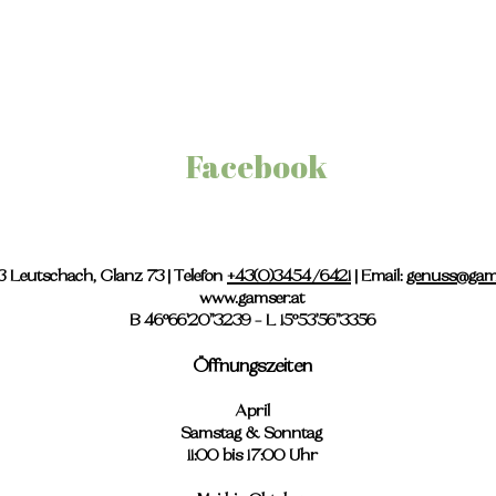
Facebook
 Leutschach, Glanz 73 | Telefon
+43(0)3454/6421
| Email:
genuss@gams
www.gamser.at
B 46°66'20''3239 - L 15°53'56''3356
Öffnungszeiten
April
Samstag & Sonntag
11:00 bis 17:00 Uhr