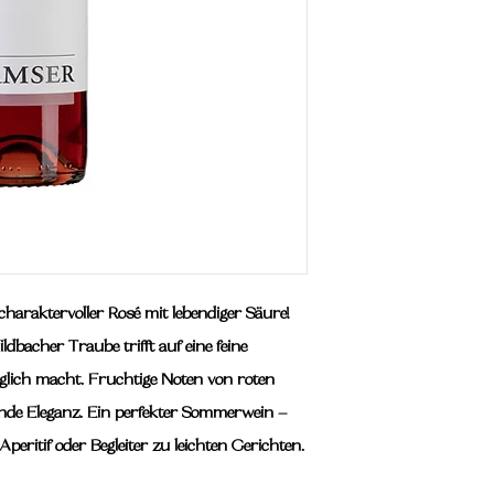
 charaktervoller Rosé mit lebendiger Säure!
dbacher Traube trifft auf eine feine 
glich macht. Fruchtige Noten von roten 
ende Eleganz. Ein perfekter Sommerwein – 
Aperitif oder Begleiter zu leichten Gerichten.